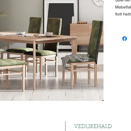
Sule-ser
Møbelfab
flott hei
Serien b
småbord,
stor og l
I spisebo
innlegg
i bordet 
VEDLIKEHALD