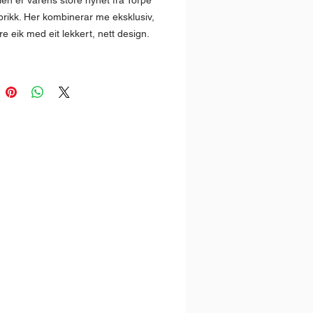
ien er vårens store nyhet frå Torpe
rikk. Her kombinerar me eksklusiv,
ltre eik med eit lekkert, nett design.
estår no av fleire salong -og
 spisebord, vitrine, highboard samt
iten skjenk.
rdet er det plass til to
splater, begge som kan oppbevarast
når dei ikkje er i bruk.