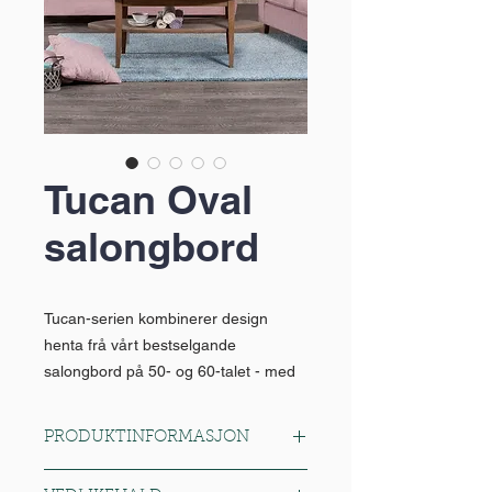
Tucan Oval
salongbord
Tucan-serien kombinerer design
henta frå vårt bestselgande
salongbord på 50- og 60-talet - med
moderne overflater og fargeval, samt
høve til utviding og ulike
PRODUKTINFORMASJON
samansetjingar. Serien er dessutan
vår største, med spisebord, skap,
Mål: